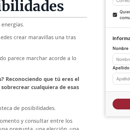
ibilidades
Quier
comu
 energías.
uedes crear maravillas una tras
Informa
Nombre
odo parece marchar acorde a lo
Apellido
os? Reconociendo que tú eres el
 sobrecrear cualquiera de esas
oteca de posibilidades.
momento y consultar entre los
una pregunta, una elección, una